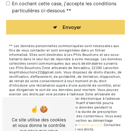
En cochant cette case, j'accepte les conditions
particulières ci-dessous **
Envoyer
** Les données personnelles communiquées sont nécessaires aux
fins de vous contacter et sont enregistrées dans un fichier
informatisé. Elles sont destinées à Les P'tits Bouchons et ses sous-
traitants dans le seul but de répondre à votre message. Les données
collectées seront communiquées aux seuls destinataires suivants:
Les P'tits Bouchons Zone artisanale de Kercadiou, 22290 Lanvollon
lesptitsbouchons22@gmail.com. Vous disposez de droits d’accès, de
rectification, d’effacement, de portabilité, de limitation, d’opposition,
de retrait de votre consentement à tout moment et du droit
d’introduire une réclamation auprès d’une autorité de contrôle, ainsi
que d’organiser le sort de vos données post-mortem. Vous pouvez
exercer ces droits par voie postale à l'adresse Zone artisanale de
Kercadiou, 22290 Lanvollon ou par courrier électronique à l'adresse
lesptitsbouchons22@gmail.com. Un justificatif d'identité pourra
vous être demandé. Nous conservons vos données pendant la
période de prise de contact puis pendant la durée de prescription
légale aux fins probatoires et de gestion des contentieux. Vous avez
Ce site utilise des cookies
le droit de vous inscrire sur la liste d'opposition au démarchage
et vous donne le contrôle
téléphonique, disponible à cette adresse:
Bloctel.gouv.fr
. Consultez
le site cnil.fr pour plus d’informations sur vos droits.
sur ceux que vous