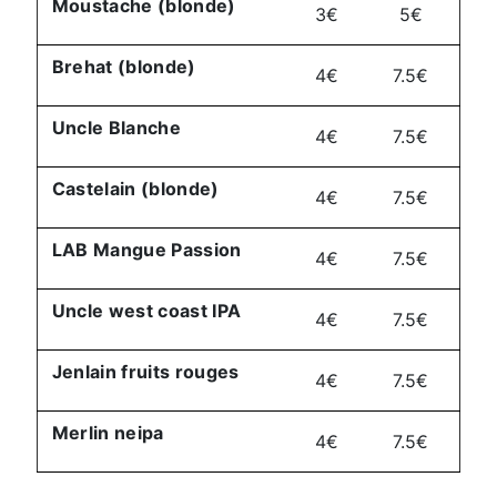
Moustache (blonde)
3€
5€
Brehat (blonde)
4€
7.5€
Uncle Blanche
4€
7.5€
Castelain (blonde)
4€
7.5€
LAB Mangue Passion
4€
7.5€
Uncle west coast IPA
4€
7.5€
Jenlain fruits rouges
4€
7.5€
Merlin neipa
4€
7.5€